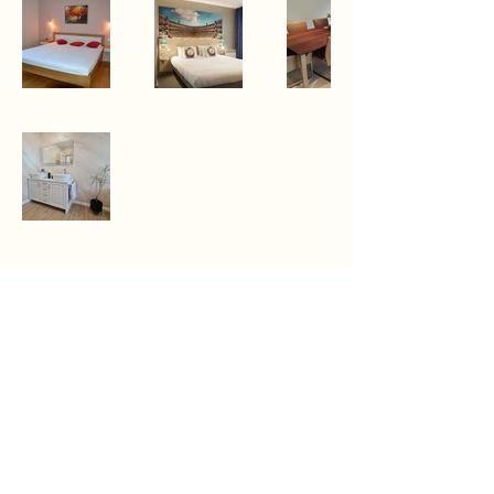
+40722754373
office@erdfa.ro
Bulevardul Cloșca 92/A, Satu Mare,