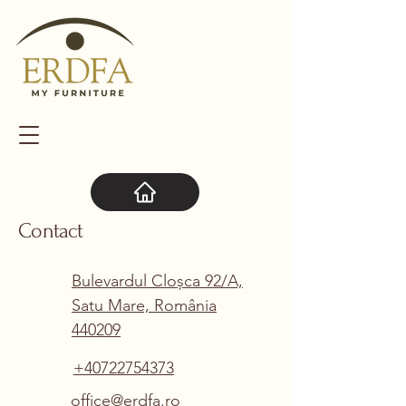
Contact
Bulevardul Cloșca 92/A,
Satu Mare, România
440209
+40722754373
office@erdfa.ro