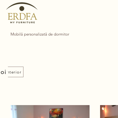
Mobilă personalizată de dormitor
poi
t anterior
ct anterior