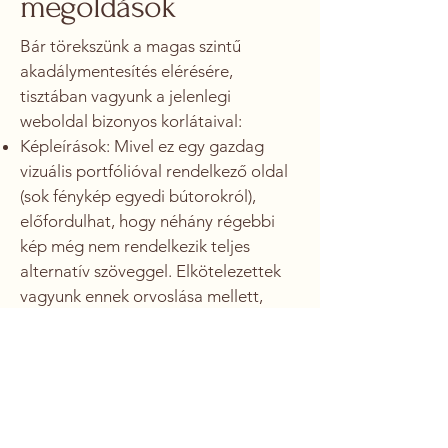
megoldások
Bár törekszünk a magas szintű
akadálymentesítés elérésére,
tisztában vagyunk a jelenlegi
weboldal bizonyos korlátaival:
Képleírások: Mivel ez egy gazdag
vizuális portfólióval rendelkező oldal
(sok fénykép egyedi bútorokról),
előfordulhat, hogy néhány régebbi
kép még nem rendelkezik teljes
alternatív szöveggel. Elkötelezettek
vagyunk ennek orvoslása mellett,
ahogy frissítjük a portfóliót.
PDF dokumentumok: Amennyiben
letölthető műszaki adatlapok vagy
katalógusok találhatók, előfordulhat,
hogy azok nincsenek teljesen
optimalizálva a képernyőolvasók