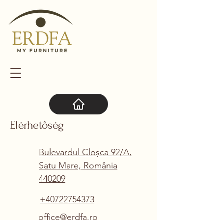
Elérhetőség
Bulevardul Cloșca 92/A,
Satu Mare, România
440209
+40722754373
office@erdfa.ro